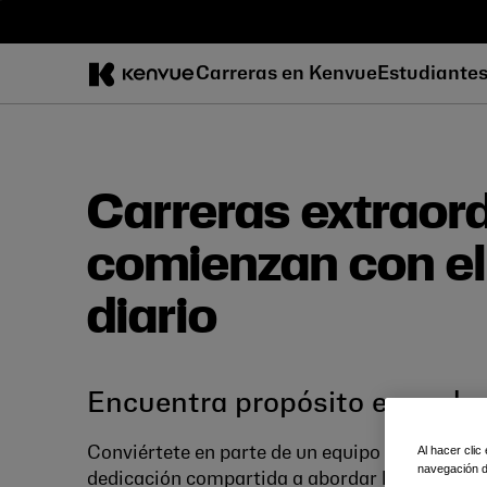
Saltar
al
contenido
Carreras en Kenvue
Estudiante
Carreras extraord
comienzan con el
diario
Encuentra propósito en cad
Al hacer clic
Conviértete en parte de un equipo dinámico y 
navegación de
dedicación compartida a abordar las necesida