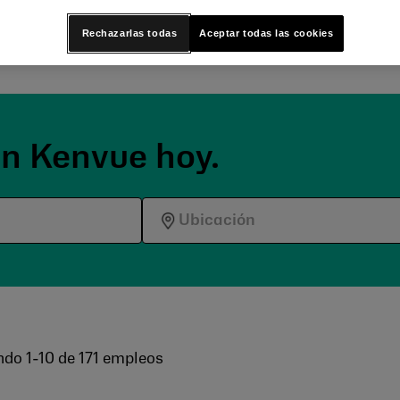
a y centradas en el cuidado.
Rechazarlas todas
Aceptar todas las cookies
on Kenvue hoy.
ndo
1
-
10
de
171
empleos