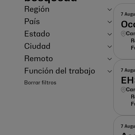
Región
7 Aug
País
Oc
Estado
Can
Ciudad
Remoto
Función del trabajo
7 Aug
EH
Borrar filtros
Can
7 Aug