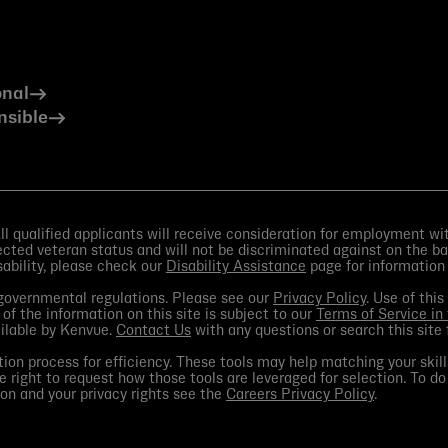
onal
nsible
 qualified applicants will receive consideration for employment witho
otected veteran status and will not be discriminated against on the bas
isability, please check our
Disability Assistance
page for information
d governmental regulations. Please see our
Privacy Policy
. Use of thi
 of the information on this site is subject to our
Terms of Service in
ailable by Kenvue.
Contact Us
with any questions or search this site 
ion process for efficiency. These tools may help matching your skill
e right to request how those tools are leveraged for selection. To do
on and your privacy rights see the
Careers Privacy Policy
.