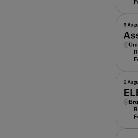
6 Aug
As
Uni
6 Aug
EL
Bra