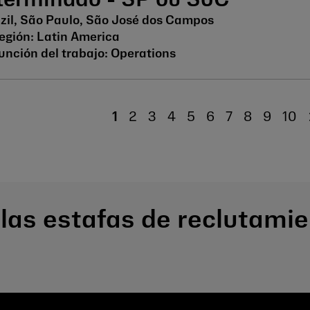
terminado - SP ou SJC
zil, São Paulo, São José dos Campos
Latin America
Operations
1
2
3
4
5
6
7
8
9
10
 las estafas de reclutamie