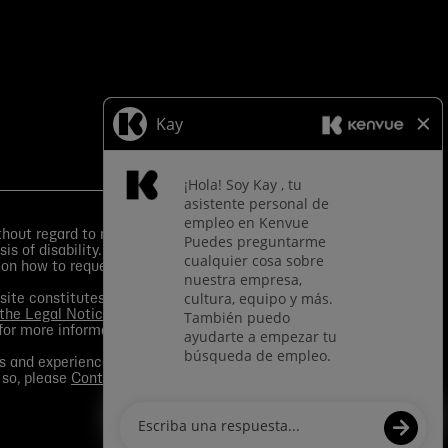
ut regard to race, color, religion, sex, sexual
is of disability.
Equal Employment Opportunity Posters
 on how to request an accommodation.
s site constitutes your consent to application of such
 the Legal Notice
. You should view the
Media section
in
for more information.
s and experience to a given role and assist in
 so, please
Contact Us
for any questions. For more