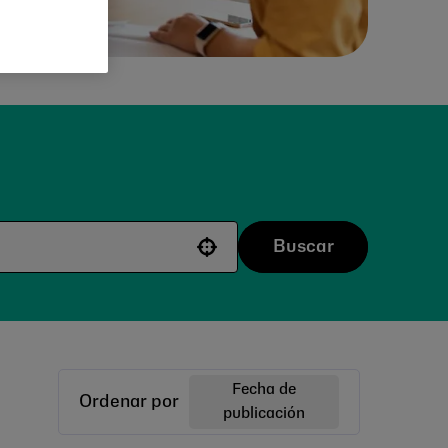
Buscar
Use your location
Fecha de
Ordenar por
publicación