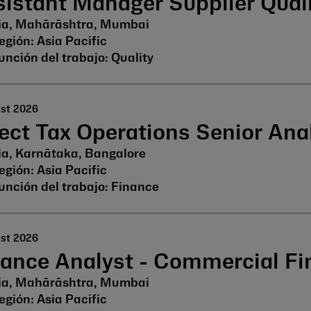
istant Manager Supplier Qual
ia, Mahārāshtra, Mumbai
Asia Pacific
Quality
ust 2026
ect Tax Operations Senior Ana
ia, Karnātaka, Bangalore
Asia Pacific
Finance
ust 2026
nance Analyst - Commercial F
ia, Mahārāshtra, Mumbai
Asia Pacific