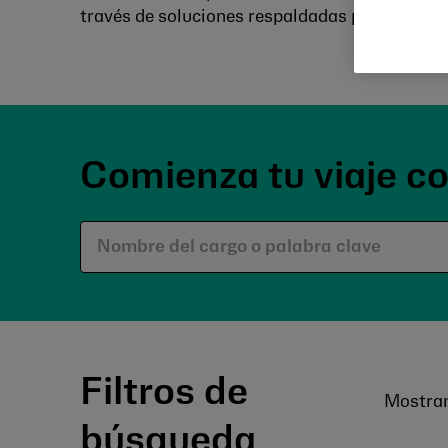
través de soluciones respaldadas por la cienci
Comienza tu viaje c
Filtros de
Mostra
búsqueda