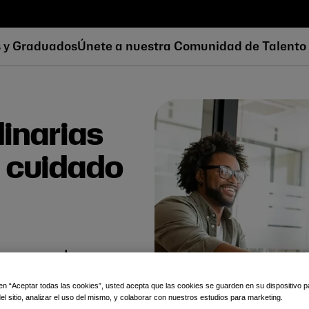
s y Graduados
Únete a nuestra Comunidad de Talento
inarias
 cuidado
a momento.
 en “Aceptar todas las cookies”, usted acepta que las cookies se guarden en su dispositivo p
global unido por una
l sitio, analizar el uso del mismo, y colaborar con nuestros estudios para marketing.
des de cuidado diario a