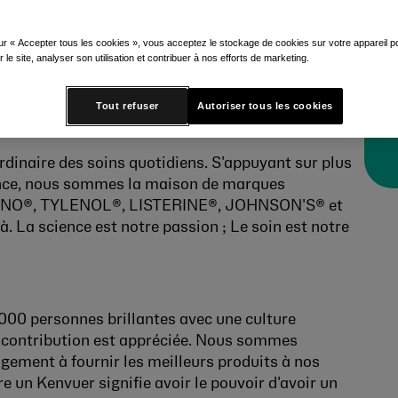
ur « Accepter tous les cookies », vous acceptez le stockage de cookies sur votre appareil po
r le site, analyser son utilisation et contribuer à nos efforts de marketing.
Tout refuser
Autoriser tous les cookies
ordinaire des soins quotidiens. S'appuyant sur plus
cience, nous sommes la maison de marques
NO®, TYLENOL®, LISTERINE®, JOHNSON'S® et
 La science est notre passion ; Le soin est notre
00 personnes brillantes avec une culture
contribution est appréciée.
Nous sommes
agement à fournir les meilleurs produits à nos
tre un Kenvuer signifie avoir le pouvoir d'avoir un