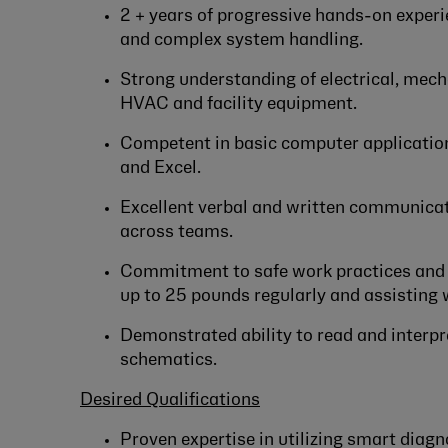
2 + years of progressive hands-on experi
and complex system handling.
Strong understanding of electrical, mec
HVAC and facility equipment.
Competent in basic computer application
and Excel.
Excellent verbal and written communicatio
across teams.
Commitment to safe work practices and ab
up to 25 pounds regularly and assisting 
Demonstrated ability to read and interp
schematics.
Desired Qualifications
Proven expertise in utilizing smart diag