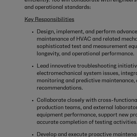
efficiently. You will collaborate with engineer
and operational standards:
Key Responsibilities
Design, implement, and perform advanced
maintenance of HVAC and related mechan
sophisticated test and measurement equ
longevity, and operational performance.
Lead innovative troubleshooting initiativ
electromechanical system issues, integr
monitoring and predictive maintenance, a
recommendations.
Collaborate closely with cross-functiona
production teams, and external laborato
equipment performance, support new pro
accurate completion of testing activities
Develop and execute proactive maintenan