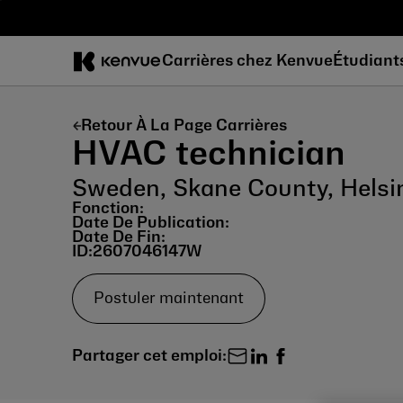
Passer
au
contenu
Carrières chez Kenvue
Étudiant
Retour À La Page Carrières
HVAC technician
Sweden, Skane County, Helsi
Fonction:
Date De Publication:
Date De Fin:
ID:
2607046147W
Postuler maintenant
Partager cet emploi: