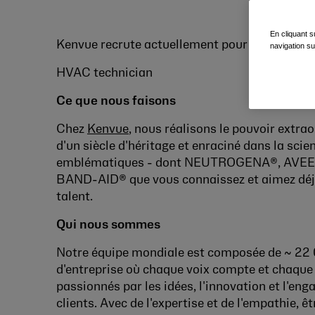
En cliquant s
Kenvue recrute actuellement pour un :
navigation su
HVAC technician
Ce que nous faisons
Chez
Kenvue
, nous réalisons le pouvoir extra
d'un siècle d'héritage et enraciné dans la s
emblématiques - dont NEUTROGENA®, AVEE
BAND-AID® que vous connaissez et aimez déjà.
talent.
Qui nous sommes
Notre équipe mondiale est composée de ~ 22 0
d'entreprise où chaque voix compte et chaque 
passionnés par les idées, l'innovation et l'eng
clients. Avec de l'expertise et de l'empathie, ê