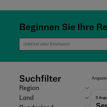
Beginnen Sie Ihre R
Suchfilter
Angezei
Region
Land
3 Aug
Se