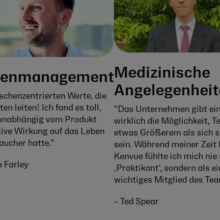
Medizinische
kenmanagement
Angelegenheit
chenzentrierten Werte, die
ten leiten! Ich fand es toll,
“Das Unternehmen gibt ei
 unabhängig vom Produkt
wirklich die Möglichkeit, Te
tive Wirkung auf das Leben
etwas Größerem als sich s
aucher hatte.”
sein. Während meiner Zeit 
Kenvue fühlte ich mich nie 
 Farley
‚Praktikant‘, sondern als ei
wichtiges Mitglied des Tea
- Ted Spear