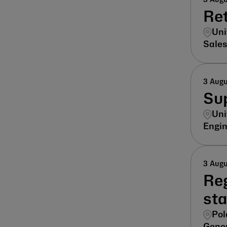
Ret
Uni
Sales
3 Aug
Sup
Uni
Engin
3 Aug
Reg
st
Pol
Gener