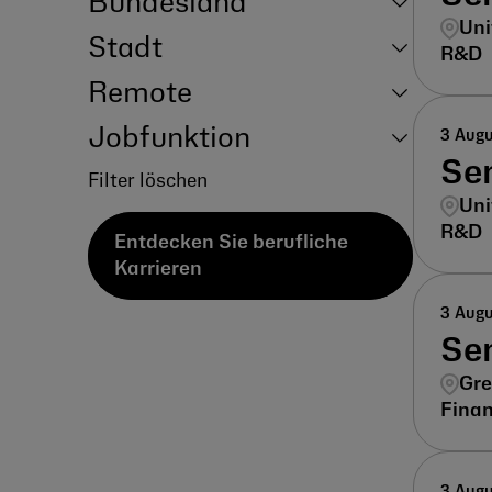
Bundesland
Uni
Stadt
R&D
Remote
Jobfunktion
3 Aug
Sen
Filter löschen
Uni
R&D
Entdecken Sie berufliche
Karrieren
3 Aug
Sen
Gre
Fina
3 Aug