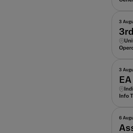
3 Aug
3r
Uni
Opera
3 Aug
EA
Ind
Info 
6 Aug
As