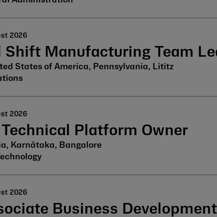
ust 2026
d Shift Manufacturing Team Le
ted States of America, Pennsylvania, Lititz
tions
ust 2026
 Technical Platform Owner
ia, Karnātaka, Bangalore
Technology
ust 2026
sociate Business Developmen