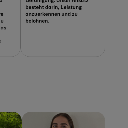
d
Befähigung. Unser Ansatz
besteht darin, Leistung
re
anzuerkennen und zu
zu
belohnen.
das
t