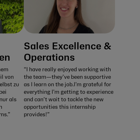
Sales Excellence &
en
Operations
nem
“I have really enjoyed working with
il von
the team—they’ve been supportive
elbst zu
as I learn on the job.I’m grateful for
bei
everything I’m getting to experience
nur als
and can’t wait to tackle the new
n
opportunities this internship
ms.”
provides!”