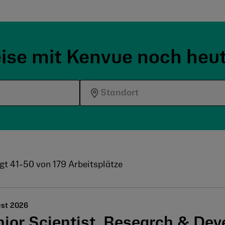
eise mit Kenvue noch heut
gt
41
-
50
von
179
Arbeitsplätze
ust 2026
nior Scientist, Research & De