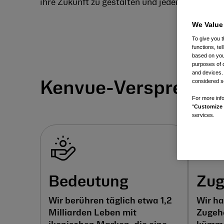
ihre Zukunft zu gestalten und jeden Tag eine
We Value
To give you t
functions, te
based on your
purposes of 
and devices.
considered se
Kenvue-Verspreche
For more info
“
Customize 
services.
Bedeutung
Zug
Wir berühren täglich etwa 1,2
Wir ha
Milliarden Leben mit
Zugehö