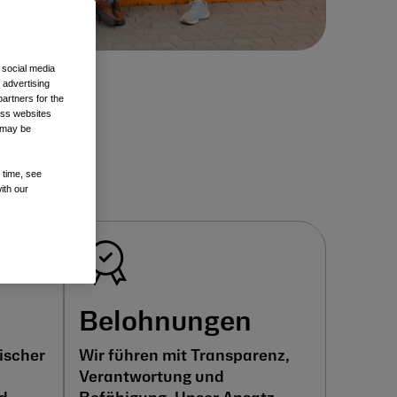
 social media
 advertising
artners for the
oss websites
t may be
 time, see
ith our
Belohnungen
ischer
Wir führen mit Transparenz,
Verantwortung und