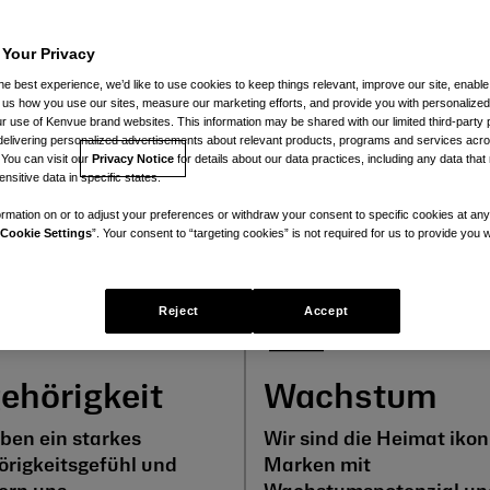
n Unterschied zu machen.
 Your Privacy
he best experience, we’d like to use cookies to keep things relevant, improve our site, enable
ll us how you use our sites, measure our marketing efforts, and provide you with personalized
 use of Kenvue brand websites. This information may be shared with our limited third-party p
delivering personalized advertisements about relevant products, programs and services acr
 You can visit our
Privacy Notice
for details about our data practices, including any data tha
nsitive data in specific states.
n
rmation on or to adjust your preferences or withdraw your consent to specific cookies at any
Cookie Settings
”. Your consent to “targeting cookies” is not required for us to provide you w
Reject
Accept
ehörigkeit
Wachstum
ben ein starkes
Wir sind die Heimat ikon
rigkeitsgefühl und
Marken mit