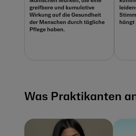
ikonischen Marken, die eine
kümme
greifbare und kumulative
leiden
Wirkung auf die Gesundheit
Stimme
der Menschen durch tägliche
hängt 
Pflege haben.
Was Praktikanten an