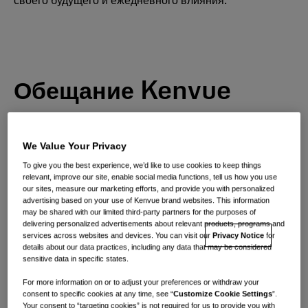
своего будущего и ежедневного влияния.
Обещание Kenvue
We Value Your Privacy
To give you the best experience, we’d like to use cookies to keep things
relevant, improve our site, enable social media functions, tell us how you use
our sites, measure our marketing efforts, and provide you with personalized
advertising based on your use of Kenvue brand websites. This information
may be shared with our limited third-party partners for the purposes of
Значение
delivering personalized advertisements about relevant products, programs and
services across websites and devices. You can visit our
Privacy Notice
for
Каждый день мы затрагиваем около 1,2
details about our data practices, including any data that may be considered
sensitive data in specific states.
миллиарда жизней благодаря знаковым
брендам, оказывая ощутимое и кумулятивное
For more information on or to adjust your preferences or withdraw your
consent to specific cookies at any time, see “
Customize Cookie Settings
”.
влияние на здоровье людей через
Your consent to “targeting cookies” is not required for us to provide you with