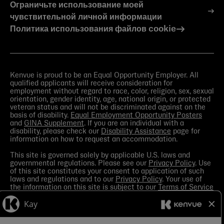
Ограничьте использование моей
чувствительной личной информации
Политика использования файлов cookie
Kenvue is proud to be an Equal Opportunity Employer. All
qualified applicants will receive consideration for
employment without regard to race, color, religion, sex, sexual
orientation, gender identity, age, national origin, or protected
veteran status and will not be discriminated against on the
basis of disability.
Equal Employment Opportunity Posters
and
GINA Supplement
. If you are an individual with a
disability, please check our
Disability Assistance
page for
information on how to request an accommodation.
This site is governed solely by applicable U.S. laws and
governmental regulations. Please see our
Privacy Policy
. Use
of this site constitutes your consent to application of such
laws and regulations and to our
Privacy Policy
. Your use of
the information on this site is subject to our
Terms of Service
in the Legal Notice
. You should view the
Media section
in
order to receive the most current information made available
by Kenvue.
Contact Us
with any questions or search this site
for more information.