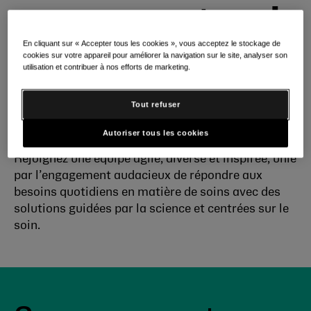
commencent par le
En cliquant sur « Accepter tous les cookies », vous acceptez le stockage de
soin quotidien
cookies sur votre appareil pour améliorer la navigation sur le site, analyser son
utilisation et contribuer à nos efforts de marketing.
Trouvez du sens à chaque
Tout refuser
instant.
Autoriser tous les cookies
Rejoignez une équipe agile, diverse et inspirée, unie
par l’engagement audacieux de répondre aux
besoins quotidiens en matière de soins avec des
solutions guidées par la science et centrées sur le
soin.